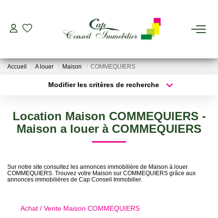
ESTIMER
Accueil
A louer
Maison
COMMEQUIERS
ACHETER
Modifier les critères de recherche
Type de transaction
Localisation
Acheter
Localisation
LOUER
Location Maison COMMEQUIERS -
Type de bien
Sélectionnez...
Surface min
Maison a louer à COMMEQUIERS
GERER
Plus de critères
Budget max
VIAGER
Sur notre site consultez les annonces immobilière de Maison à louer
COMMEQUIERS. Trouvez votre Maison sur COMMEQUIERS grâce aux
Créer une alerte
annonces immobilières de Cap Conseil Immobilier.
AGENCES
Achat / Vente Maison COMMEQUIERS