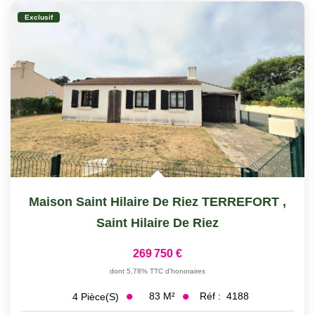
Exclusif
Maison Saint Hilaire De Riez TERREFORT
,
Saint Hilaire De Riez
269 750 €
dont 5,78% TTC d'honoraires
83
M²
Réf :
4188
4
Pièce(s)