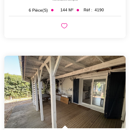
144
M²
Réf :
4190
6
Pièce(s)