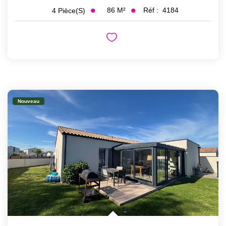
86
M²
Réf :
4184
4
Pièce(s)
Nouveau