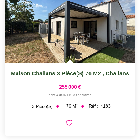
Maison Challans 3 Pièce(s) 76 M2
,
Challans
255 000 €
dont 4,08% TTC d'honoraires
76
M²
Réf :
4183
3
Pièce(s)