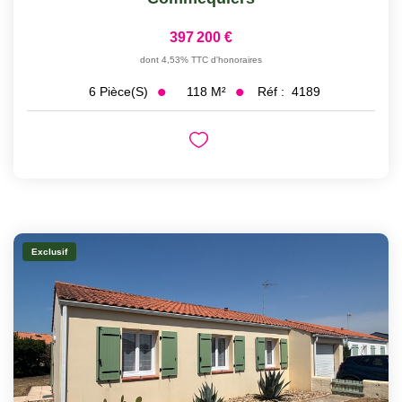
397 200 €
dont 4,53% TTC d'honoraires
118
M²
Réf :
4189
6
Pièce(s)
Exclusif