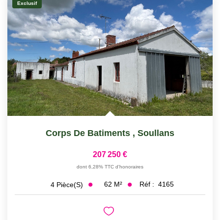
Exclusif
Corps De Batiments
,
Soullans
207 250 €
dont 6,28% TTC d'honoraires
62
M²
Réf :
4165
4
Pièce(s)