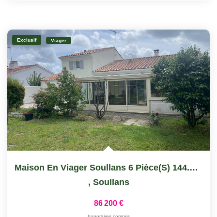
Exclusif
Viager
Maison En Viager Soullans 6 Pièce(s) 144.34 M2
,
Soullans
86 200 €
honoraires compris