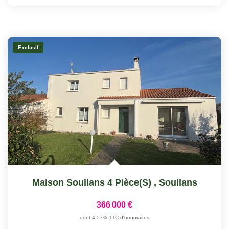
Exclusif
Maison Soullans 4 Pièce(s)
,
Soullans
366 000 €
dont 4,57% TTC d'honoraires