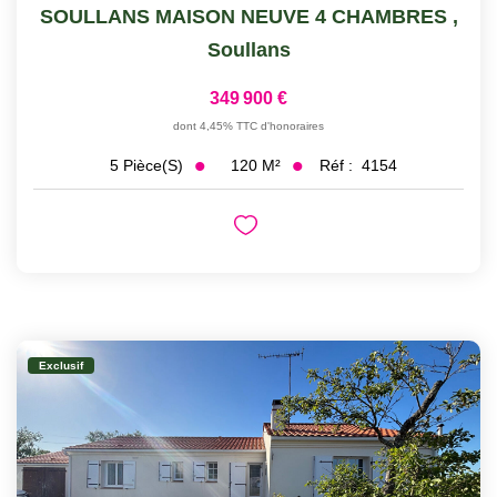
SOULLANS MAISON NEUVE 4 CHAMBRES
,
Soullans
349 900 €
dont 4,45% TTC d'honoraires
120
M²
Réf :
4154
5
Pièce(s)
Exclusif