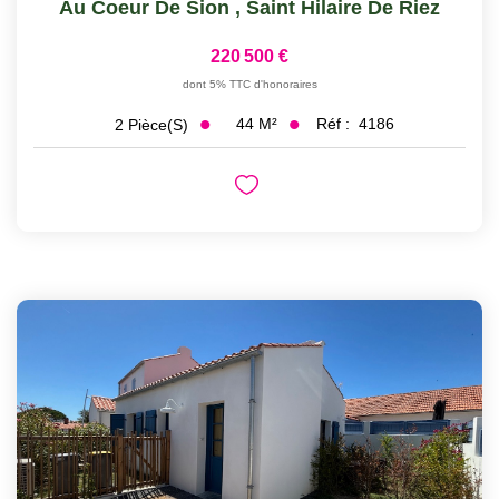
Au Coeur De Sion
,
Saint Hilaire De Riez
220 500 €
dont 5% TTC d'honoraires
44
M²
Réf :
4186
2
Pièce(s)