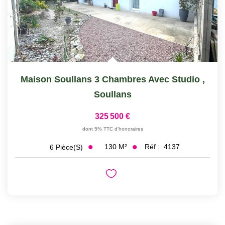
Maison Soullans 3 Chambres Avec Studio
,
Soullans
325 500 €
dont 5% TTC d'honoraires
130
M²
Réf :
4137
6
Pièce(s)