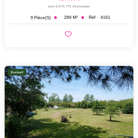
dont 4,07% TTC d'honoraires
289
M²
Réf :
4161
9
Pièce(s)
Exclusif