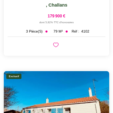
,
Challans
179 900 €
dont 5,82% TTC d'honoraires
79
M²
Réf :
4102
3
Pièce(s)
Exclusif