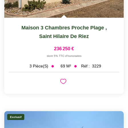
Maison 3 Chambres Proche Plage
,
Saint Hilaire De Riez
236 250 €
dont 5% TTC d'honoraires
69
M²
Réf :
3229
3
Pièce(s)
Exclusif