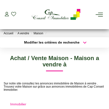
ESTIMER
Accueil
A vendre
Maison
ACHETER
Modifier les critères de recherche
Type de transaction
Localisation
Acheter
Localisation
LOUER
Achat / Vente Maison - Maison a
Type de bien
Sélectionnez...
Surface min
vendre à
GERER
Plus de critères
Budget max
VIAGER
Sur notre site consultez les annonces immobilière de Maison à vendre .
Trouvez votre Maison sur grâce aux annonces immobilières de Cap Conseil
Créer une alerte
Immobilier.
AGENCES
Immobilier