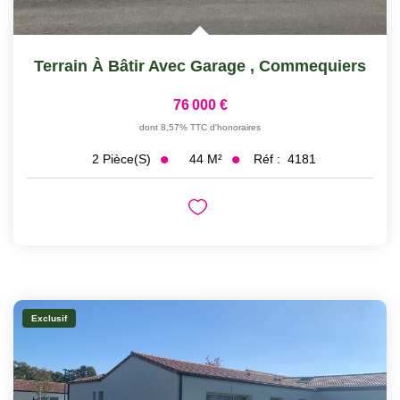
Terrain À Bâtir Avec Garage
,
Commequiers
76 000 €
dont 8,57% TTC d'honoraires
44
M²
Réf :
4181
2
Pièce(s)
Exclusif