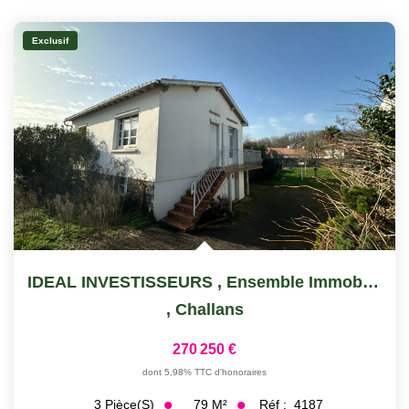
Exclusif
IDEAL INVESTISSEURS , Ensemble Immobilier
,
Challans
270 250 €
dont 5,98% TTC d'honoraires
79
M²
Réf :
4187
3
Pièce(s)