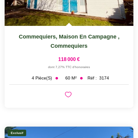
Commequiers, Maison En Campagne
,
Commequiers
118 000 €
dont 7,27% TTC d'honoraires
60
M²
Réf :
3174
4
Pièce(s)
Exclusif