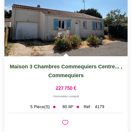
Maison 3 Chambres Commequiers Centre...
,
Commequiers
227 750 €
honoraires compris
80
M²
Réf :
4179
5
Pièce(s)