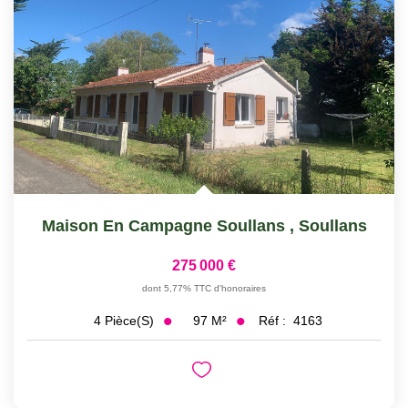
Maison En Campagne Soullans
,
Soullans
275 000 €
dont 5,77% TTC d'honoraires
97
M²
Réf :
4163
4
Pièce(s)