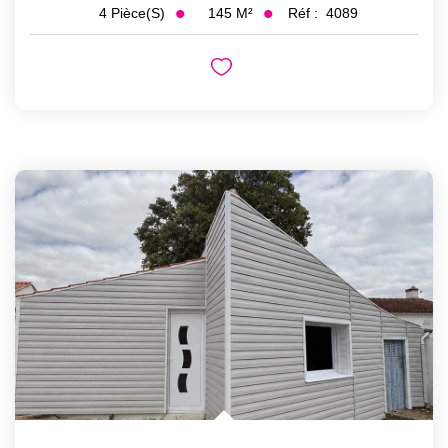
145
M²
Réf :
4089
4
Pièce(s)