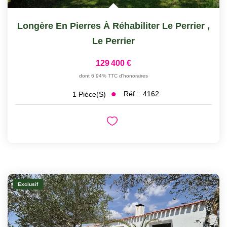
Longère En Pierres À Réhabiliter Le Perrier
,
Le Perrier
129 400 €
dont 6,94% TTC d'honoraires
Réf :
4162
1
Pièce(s)
Exclusif