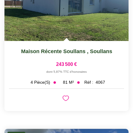
Maison Récente Soullans
,
Soullans
243 500 €
dont 5,87% TTC d'honoraires
81
M²
Réf :
4067
4
Pièce(s)