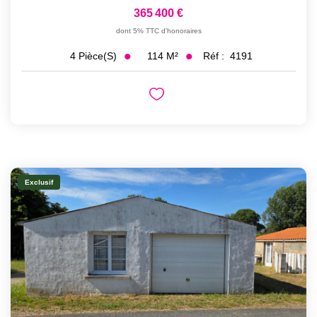
365 400 €
dont 5% TTC d'honoraires
114
M²
Réf :
4191
4
Pièce(s)
Exclusif