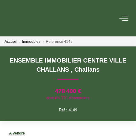
ESTIMER
Accueil
Immeubles
Référence 4149
ACHETER
ENSEMBLE IMMOBILIER CENTRE VILLE
LOUER
CHALLANS
,
Challans
GERER
478 400 €
dont 4% TTC d'honoraires
VIAGER
Réf : 4149
AGENCES
A vendre