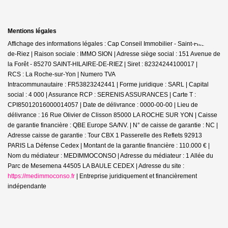
Mentions légales
Affichage des informations légales : Cap Conseil Immobilier - Saint-Hilaire-
de-Riez | Raison sociale : IMMO SION | Adresse siège social : 151 Avenue de
la Forêt - 85270 SAINT-HILAIRE-DE-RIEZ | Siret : 82324244100017 |
RCS : La Roche-sur-Yon | Numero TVA
Intracommunautaire : FR53823242441 | Forme juridique : SARL | Capital
social : 4 000 | Assurance RCP : SERENIS ASSURANCES |
Carte T :
CPI85012016000014057 | Date de délivrance : 0000-00-00 | Lieu de
délivrance : 16 Rue Olivier de Clisson 85000 LA ROCHE SUR YON | Caisse
de garantie financière : QBE Europe SA/NV. | N° de caisse de garantie : NC |
Adresse caisse de garantie : Tour CBX 1 Passerelle des Reflets 92913
PARIS La Défense Cedex | Montant de la garantie financière : 110.000 € |
Nom du médiateur : MEDIMMOCONSO | Adresse du médiateur : 1 Allée du
Parc de Mesemena 44505 LA BAULE CEDEX | Adresse du site :
https://medimmoconso.fr
|
Entreprise juridiquement et financièrement
indépendante