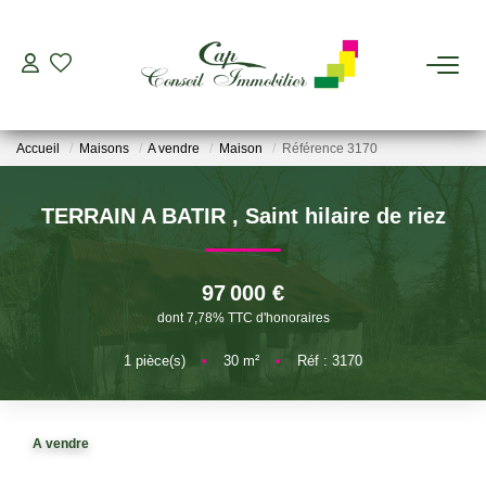
ESTIMER
Accueil
Maisons
A vendre
Maison
Référence 3170
ACHETER
TERRAIN A BATIR
,
Saint hilaire de riez
LOUER
97 000 €
GERER
dont 7,78% TTC d'honoraires
1
pièce(s)
•
30
m²
•
Réf : 3170
VIAGER
AGENCES
A vendre