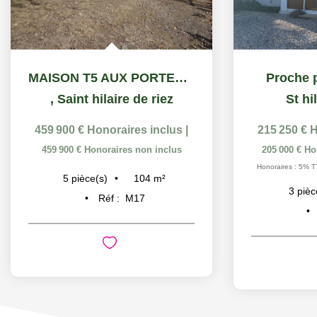
MAISON T5 AUX PORTES DE CROIX DE VIE
Proche p
,
Saint hilaire de riez
St hi
459 900 €
Honoraires inclus
|
215 250 €
H
459 900 €
Honoraires non inclus
205 000 €
Ho
Honoraires : 5% T
104
m²
5
pièce(s)
3
pièc
Réf :
M17