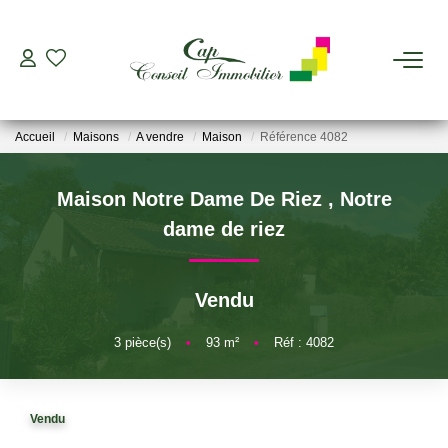
ESTIMER
Accueil
Maisons
A vendre
Maison
Référence 4082
ACHETER
Maison Notre Dame De Riez
,
Notre
LOUER
dame de riez
GERER
Vendu
VIAGER
3
pièce(s)
•
93
m²
•
Réf : 4082
AGENCES
Vendu