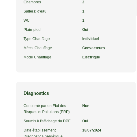
Chambres
2
Salle(s) d'eau
1
WC
1
Plain-pied
Oui
Type Chauffage
Individuel
Méca. Chauffage
Convecteurs
Mode Chauffage
Electrique
Diagnostics
Concerné par un Etat des
Non
Risques et Pollutions (ERP)
Soumis à l'affichage du DPE
Oui
Date établissement
18/07/2024
Diagnostic Energétique