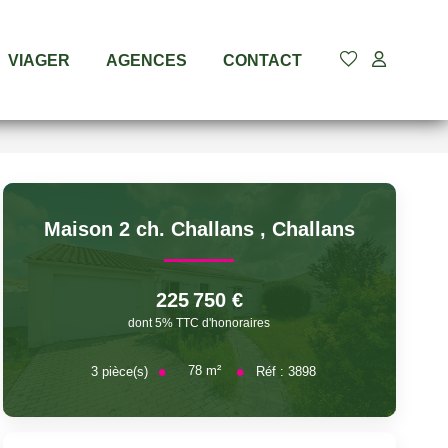
VIAGER
AGENCES
CONTACT
Maison 2 ch. Challans
,
Challans
225 750 €
dont 5% TTC d'honoraires
78
m²
3
pièce(s)
Réf :
3898