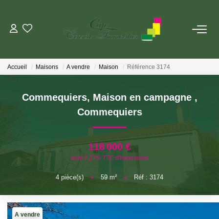
ESTIMER
Accueil
Maisons
A vendre
Maison
Référence 3174
ACHETER
Commequiers, Maison en campagne
,
LOUER
Commequiers
GERER
118 000 €
dont 7,27% TTC d'honoraires
VIAGER
4
pièce(s)
•
59
m²
•
Réf : 3174
AGENCES
A vendre