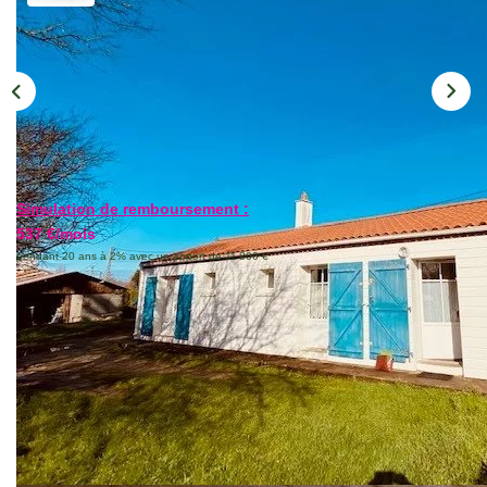
CONTACT
Simulation de remboursement :
537 €/mois
pendant 20 ans à 2% avec un apport de 11 800 €
Description
Réf : 3174
Votre agence Cap Conseil Immobilier à St Hilaire de Riez
vous propose dans la campagne commequiéroise, maison