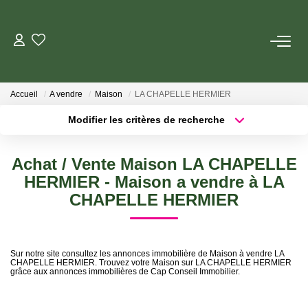
ESTIMER
Accueil
A vendre
Maison
LA CHAPELLE HERMIER
ACHETER
Modifier les critères de recherche
Localisation
Type de transaction
Surface min
LOUER
Achat / Vente Maison LA CHAPELLE
Type de bien
HERMIER - Maison a vendre à LA
Plus de critères
Budget max
GERER
CHAPELLE HERMIER
Créer une alerte
VIAGER
Sur notre site consultez les annonces immobilière de Maison à vendre LA
CHAPELLE HERMIER. Trouvez votre Maison sur LA CHAPELLE HERMIER
grâce aux annonces immobilières de Cap Conseil Immobilier.
AGENCES