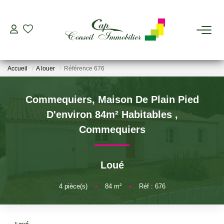
ESTIMER
Accueil
A louer
Référence 676
ACHETER
Commequiers, Maison De Plain Pied
LOUER
D'environ 84m² Habitables
,
Commequiers
GERER
Loué
VIAGER
4
pièce(s)
•
84
m²
•
Réf : 676
AGENCES