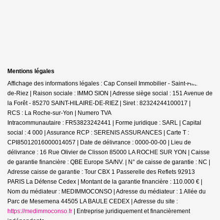
Mentions légales
Affichage des informations légales : Cap Conseil Immobilier - Saint-Hilaire-
de-Riez | Raison sociale : IMMO SION | Adresse siège social : 151 Avenue de
la Forêt - 85270 SAINT-HILAIRE-DE-RIEZ | Siret : 82324244100017 |
RCS : La Roche-sur-Yon | Numero TVA
Intracommunautaire : FR53823242441 | Forme juridique : SARL | Capital
social : 4 000 | Assurance RCP : SERENIS ASSURANCES |
Carte T :
CPI85012016000014057 | Date de délivrance : 0000-00-00 | Lieu de
délivrance : 16 Rue Olivier de Clisson 85000 LA ROCHE SUR YON | Caisse
de garantie financière : QBE Europe SA/NV. | N° de caisse de garantie : NC |
Adresse caisse de garantie : Tour CBX 1 Passerelle des Reflets 92913
PARIS La Défense Cedex | Montant de la garantie financière : 110.000 € |
Nom du médiateur : MEDIMMOCONSO | Adresse du médiateur : 1 Allée du
Parc de Mesemena 44505 LA BAULE CEDEX | Adresse du site :
https://medimmoconso.fr
|
Entreprise juridiquement et financièrement