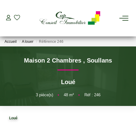
ESTIMER
Accueil
A louer
Référence 246
ACHETER
Maison 2 Chambres
,
Soullans
LOUER
Loué
GERER
3
pièce(s)
•
48
m²
•
Réf : 246
VIAGER
Loué
AGENCES