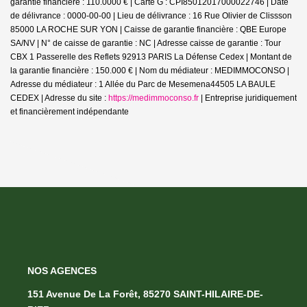
garantie financière : 110.0000 € | Carte G : CPI85012017000022746 | Date
de délivrance : 0000-00-00 | Lieu de délivrance : 16 Rue Olivier de Clissson
85000 LA ROCHE SUR YON | Caisse de garantie financière : QBE Europe
SA/NV | N° de caisse de garantie : NC | Adresse caisse de garantie : Tour
CBX 1 Passerelle des Reflets 92913 PARIS La Défense Cedex | Montant de
la garantie financière : 150.000 € | Nom du médiateur : MEDIMMOCONSO |
Adresse du médiateur : 1 Allée du Parc de Mesemena44505 LA BAULE
CEDEX | Adresse du site :
https://medimmoconso.fr
|
Entreprise juridiquement
et financièrement indépendante
NOS AGENCES
151 Avenue De La Forêt, 85270 SAINT-HILAIRE-DE-