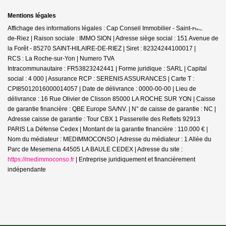
Mentions légales
Affichage des informations légales : Cap Conseil Immobilier - Saint-Hilaire-
de-Riez | Raison sociale : IMMO SION | Adresse siège social : 151 Avenue de
la Forêt - 85270 SAINT-HILAIRE-DE-RIEZ | Siret : 82324244100017 |
RCS : La Roche-sur-Yon | Numero TVA
Intracommunautaire : FR53823242441 | Forme juridique : SARL | Capital
social : 4 000 | Assurance RCP : SERENIS ASSURANCES |
Carte T :
CPI85012016000014057 | Date de délivrance : 0000-00-00 | Lieu de
délivrance : 16 Rue Olivier de Clisson 85000 LA ROCHE SUR YON | Caisse
de garantie financière : QBE Europe SA/NV. | N° de caisse de garantie : NC |
Adresse caisse de garantie : Tour CBX 1 Passerelle des Reflets 92913
PARIS La Défense Cedex | Montant de la garantie financière : 110.000 € |
Nom du médiateur : MEDIMMOCONSO | Adresse du médiateur : 1 Allée du
Parc de Mesemena 44505 LA BAULE CEDEX | Adresse du site :
https://medimmoconso.fr
|
Entreprise juridiquement et financièrement
indépendante