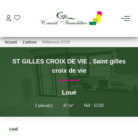
ESTIMER
Accueil
2 pièces
Référence G720
ACHETER
ST GILLES CROIX DE VIE
,
Saint gilles
LOUER
croix de vie
GERER
Loué
VIAGER
2
pièce(s)
•
47
m²
•
Réf : G720
AGENCES
Loué