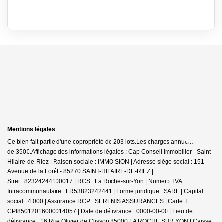
Mentions légales
Ce bien fait partie d'une copropriété de 203 lots.Les charges annuelles sont
de 350€.
Affichage des informations légales : Cap Conseil Immobilier - Saint-
Hilaire-de-Riez | Raison sociale : IMMO SION | Adresse siège social : 151
Avenue de la Forêt - 85270 SAINT-HILAIRE-DE-RIEZ |
Siret : 82324244100017 | RCS : La Roche-sur-Yon | Numero TVA
Intracommunautaire : FR53823242441 | Forme juridique : SARL | Capital
social : 4 000 | Assurance RCP : SERENIS ASSURANCES |
Carte T :
CPI85012016000014057 | Date de délivrance : 0000-00-00 | Lieu de
délivrance : 16 Rue Olivier de Clisson 85000 LA ROCHE SUR YON | Caisse