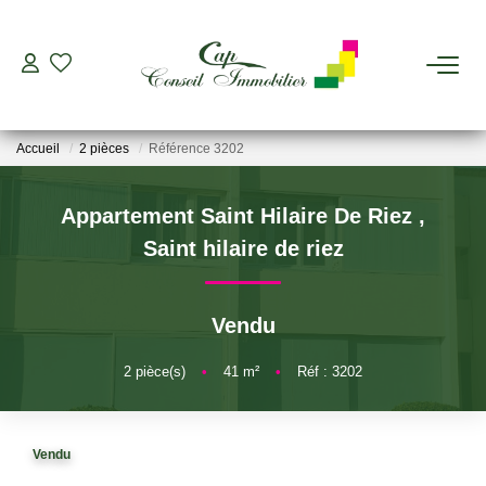
ESTIMER
Accueil
2 pièces
Référence 3202
ACHETER
Appartement Saint Hilaire De Riez
,
LOUER
Saint hilaire de riez
GERER
Vendu
VIAGER
2
pièce(s)
•
41
m²
•
Réf : 3202
AGENCES
Vendu