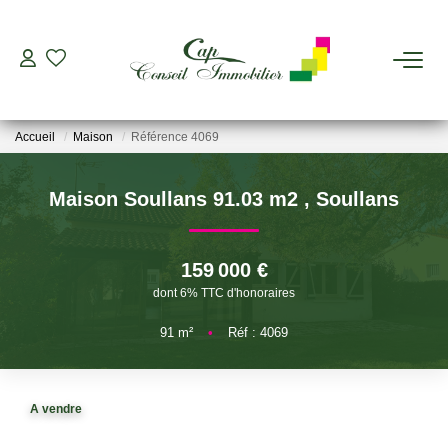
ESTIMER
Accueil
Maison
Référence 4069
ACHETER
Maison Soullans 91.03 m2
,
Soullans
LOUER
159 000 €
GERER
dont 6% TTC d'honoraires
91
m²
•
Réf : 4069
VIAGER
AGENCES
A vendre