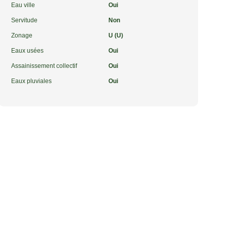
Eau ville
Oui
Servitude
Non
Zonage
U (U)
Eaux usées
Oui
Assainissement collectif
Oui
Eaux pluviales
Oui