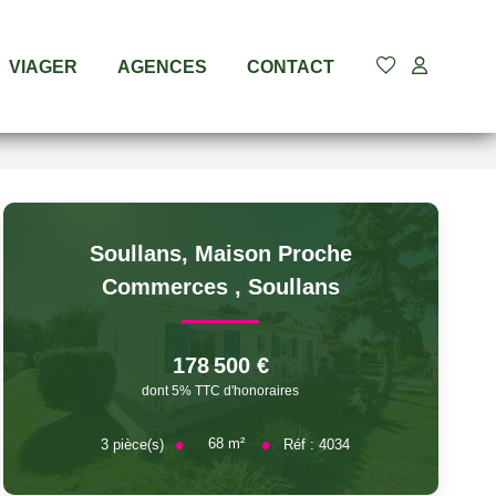
VIAGER
AGENCES
CONTACT
Soullans, Maison Proche
Commerces
,
Soullans
178 500 €
dont 5% TTC d'honoraires
68
m²
3
pièce(s)
Réf :
4034